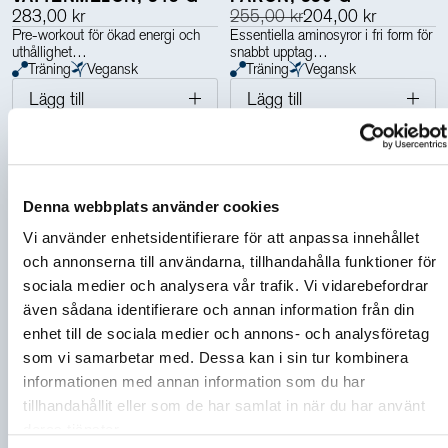
283,00 kr
255,00 kr
204,00 kr
Pre-workout för ökad energi och
Essentiella aminosyror i fri form för
uthållighet
snabbt upptag
Träning
Vegansk
Träning
Vegansk
Lägg till
Lägg till
Denna webbplats använder cookies
Vi använder enhetsidentifierare för att anpassa innehållet
och annonserna till användarna, tillhandahålla funktioner för
sociala medier och analysera vår trafik. Vi vidarebefordrar
även sådana identifierare och annan information från din
enhet till de sociala medier och annons- och analysföretag
som vi samarbetar med. Dessa kan i sin tur kombinera
informationen med annan information som du har
5.0
4.9
tillhandahållit eller som de har samlat in när du har använt
deras tjänster.
VASSLEPROTEIN
BCAA 4:1:1, 300 G