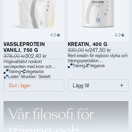
4.5
4.2
VASSLEPROTEIN
KREATIN, 400 G
VANILJ, 750 G
330,00 kr
247,50 kr
378,00 kr
302,40 kr
Rent kreatin för explosiv styrka och
träningsprestation
Högkvalitativt nordiskt
Träning
Vegansk
vassleprotein med krom och
enzymer
Träning
Vegetarisk
Leder/ Muskler/ Skelett
Slut i lager
Lägg till
Vår filosofi för
träning och