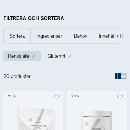
Holistics värld
FILTRERA OCH SORTERA
Sortera
Ingredienser
Behov
Innehåll
(1)
Utbildning
Rensa alla
Glutenfri
För återförsäljare
20 produkter
-20%
-25%