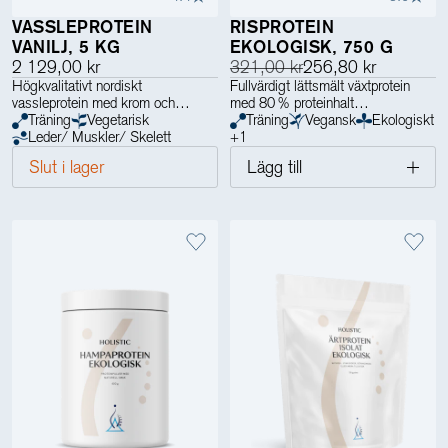
VASSLEPROTEIN
RISPROTEIN
VANILJ, 5 KG
EKOLOGISK, 750 G
2 129,00 kr
321,00 kr
256,80 kr
Högkvalitativt nordiskt
Fullvärdigt lättsmält växtprotein
vassleprotein med krom och
med 80 % proteinhalt
enzymer
Träning
Vegetarisk
Träning
Vegansk
Ekologiskt
Leder/ Muskler/ Skelett
✓ Ekologiskt risprotein
+
1
✓ Vegetabilisk proteinkälla med
Slut i lager
Lägg till
samtliga essentiella aminosyror
✓ Protein bidrar till ökad och
bibehållen muskelmassa
✓ Perfekt i en smoothie, gröt eller
liknande