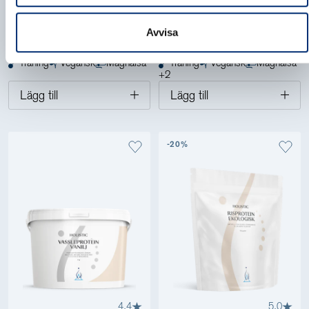
L-GLUTAMIN, 400 G
INFLAMINO, 910 G
349,00 kr
699,00 kr
Avvisa
Ren L-glutamin för återhämtning
Protein- och näringspulver för
och tarmhälsa
återhämtning och balans
Träning
Vegansk
Maghälsa
Träning
Vegansk
Maghälsa
+
2
Lägg till
Lägg till
-20%
4.4
5.0