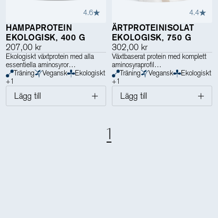
4.6
4.4
HAMPAPROTEIN
ÄRTPROTEINISOLAT
EKOLOGISK, 400 G
EKOLOGISK, 750 G
207,00 kr
302,00 kr
Ekologiskt växtprotein med alla
Växtbaserat protein med komplett
essentiella aminosyror
aminosyraprofil
Träning
Vegansk
Ekologiskt
Träning
Vegansk
Ekologiskt
✓ Innehåller alla essentiella
+
1
+
1
aminosyror för komplett
Lägg till
Lägg till
proteinprofil
✓ Rikt på omega-3 och viktiga
mineraler för allsidig näring
✓ Lättsmält växtbaserat alternativ
1
– idealiskt för veganer och
känsliga magar
✓ Ekologiskt odlat i Europa och
certifierat enligt SE-EKO-01