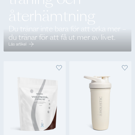
återhämtning
Du tränar inte bara för att orka mer –
du tränar för att få ut mer av livet.
Läs artikel