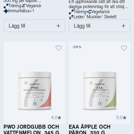
500 mg per kapsel
Ett uppfriskande sätt att öka ditt
Träning
Vegansk
dagliga proteinintag för att stödja
Immunhälsa
+
1
muskeluppbyggnad – definitivt värt
Träning
Vegetarisk
att svettas för!
Leder/ Muskler/ Skelett
Lägg till
Lägg till
✓ Fettfri, sockerfri och låglaktos
✓ Hög proteinhalt
✓ Hjälper dig bygga och bibehålla
muskelmassa
-20%
4.0
5.0
PWO JORDGUBB OCH
EAA ÄPPLE OCH
VATTENMELON, 345 G
PÄRON, 330 G