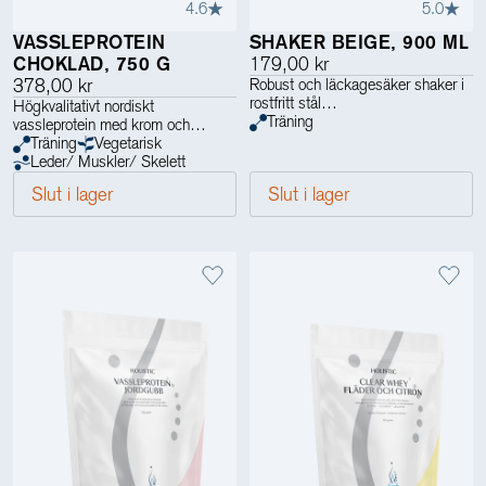
4.6
5.0
VASSLEPROTEIN
SHAKER BEIGE, 900 ML
CHOKLAD, 750 G
179,00 kr
378,00 kr
Robust och läckagesäker shaker i
rostfritt stål
Högkvalitativt nordiskt
Träning
vassleprotein med krom och
enzymer
Träning
Vegetarisk
Leder/ Muskler/ Skelett
Slut i lager
Slut i lager