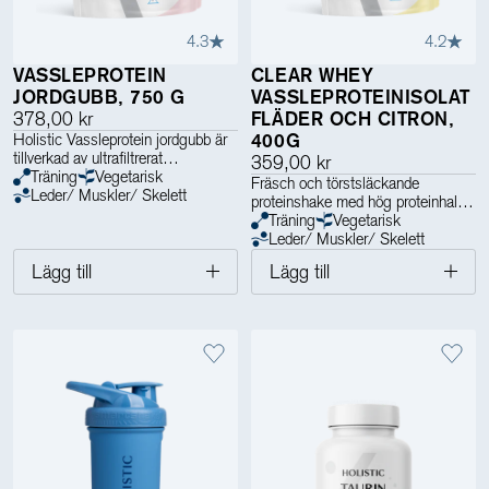
4.3
4.2
VASSLEPROTEIN
CLEAR WHEY
JORDGUBB, 750 G
VASSLEPROTEINISOLAT
378,00 kr
FLÄDER OCH CITRON,
Holistic Vassleprotein jordgubb är
400G
tillverkad av ultrafiltrerat
359,00 kr
vassleproteinkoncentrat, noggrant
Träning
Vegetarisk
Fräsch och törstsläckande
utvalt från nordiska gårdar.
Leder/ Muskler/ Skelett
proteinshake med hög proteinhalt
Träning
Vegetarisk
Leder/ Muskler/ Skelett
Lägg till
Lägg till