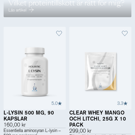
Vilket proteintillskott är rätt för mig?
Läs artikel
5.0
3.3
L-LYSIN 500 MG, 90
CLEAR WHEY MANGO
KAPSLAR
OCH LITCHI, 25G X 10
160,00 kr
PACK
Essentiella aminosyran L-lysin –
299,00 kr