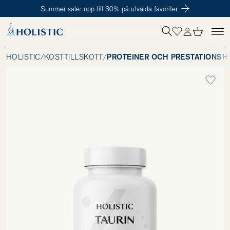
Summer sale: upp till 30% på utvalda favoriter
Inloggning krävs
För att påbörja en prenumeration hos oss så behöver du vara medlem i
Tillagd i varukorgen
Till kassan
Holistic Club. Det är helt kostnadsfritt.
HOLISTIC
/
KOSTTILLSKOTT
/
PROTEINER OCH PRESTATIONSH
Behov
Kosttillskott
Kit
Digitalt behovstest
Hälsotester