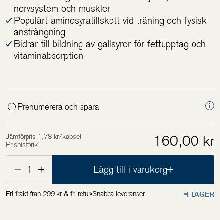
nervsystem och muskler
Populärt aminosyratillskott vid träning och fysisk
ansträngning
Bidrar till bildning av gallsyror för fettupptag och
vitaminabsorption
Prenumerera och spara
Jämförpris 1,78 kr/kapsel
160,00 kr
Prishistorik
Lägsta pris de 30 senaste dagarna är 160,00 kr
1
Lägg till i varukorg
Fri frakt från 299 kr & fri retur
Snabba leveranser
I LAGER