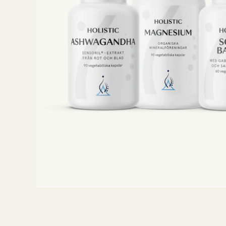
Träning
Viktkontroll
Ögon