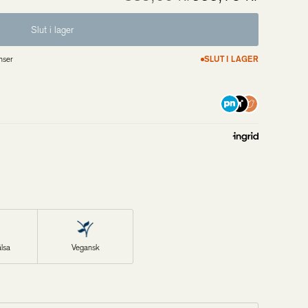
Slut i lager
nser
SLUT I LAGER
lsa
Vegansk