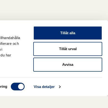
Tillåt alla
illhandahålla
ifierare och
Tillåt urval
vi
 du har
Avvisa
ring
Visa detaljer
Slut i lager