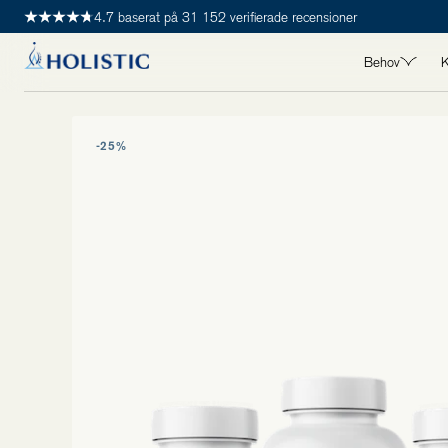
4.7 baserat på 31 152 verifierade recensioner
Behov
K
ALLA BEHO
-25%
Detox
Hjärta
Hår, hud & 
Immunhälsa
Kvinnohälsa
Leder, muskl
Longevity
Maghälsa
Manshälsa
Mental häls
Stress & s