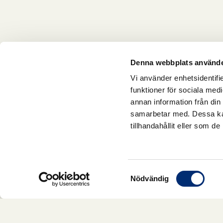
Denna webbplats använde
Vi använder enhetsidentifie
funktioner för sociala medi
annan information från din
samarbetar med. Dessa kan
tillhandahållit eller som d
Samtyckesval
Nödvändig
SÖMNKITTET
889,00 kr
666,75 kr