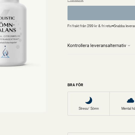
Prishistorik
Lägsta pris de 30 senaste dagarna är 666,75 kr
Övriga produkter
Outlet
Fri frakt från 299 kr & fri retur
Snabba levera
BRA FÖR
Stress/ Sömn
Mental hä