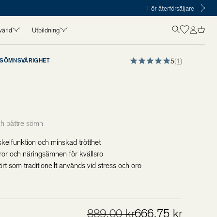
För återförsäljare
värld
Utbildning
OLISTICS VÄRLD
UTBILDNING
SÖMNSVÅRIGHET
5
(1)
in
Kurser
t
Föreläsare
amarbeten
Kursmaterial
s
och bättre sömn
kelfunktion och minskad trötthet
or och näringsämnen för kvällsro
 som traditionellt används vid stress och oro
889,00 kr
666,75 kr