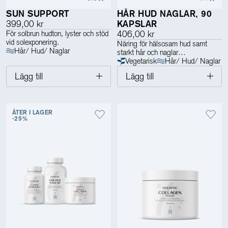
SUN SUPPORT
HÅR HUD NAGLAR, 90
399,00 kr
KAPSLAR
För solbrun hudton, lyster och stöd
406,00 kr
vid solexponering.
Näring för hälsosam hud samt
Hår/ Hud/ Naglar
starkt hår och naglar
Vegetarisk
Hår/ Hud/ Naglar
Lägg till
Lägg till
ÅTER I LAGER
-25%