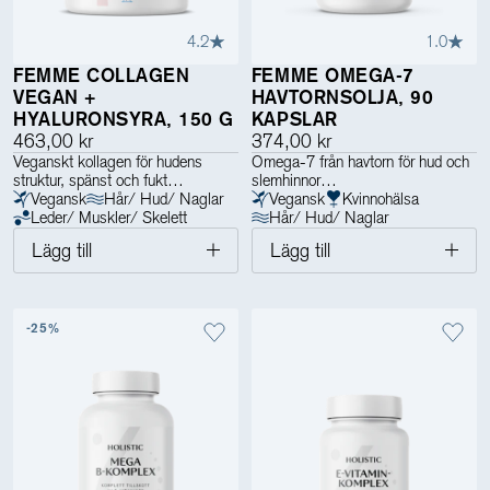
4.2
1.0
FEMME COLLAGEN
FEMME OMEGA-7
VEGAN +
HAVTORNSOLJA, 90
HYALURONSYRA, 150 G
KAPSLAR
463,00 kr
374,00 kr
Veganskt kollagen för hudens
Omega-7 från havtorn för hud och
struktur, spänst och fukt
slemhinnor
Vegansk
Hår/ Hud/ Naglar
Vegansk
Kvinnohälsa
Leder/ Muskler/ Skelett
Hår/ Hud/ Naglar
Lägg till
Lägg till
-25%