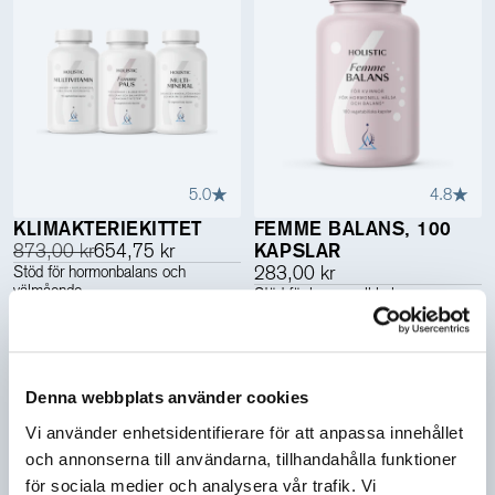
5.0
4.8
KLIMAKTERIEKITTET
FEMME BALANS, 100
873,00 kr
654,75 kr
KAPSLAR
Stöd för hormonbalans och
283,00 kr
välmående
Stöd för hormonell balans genom
Vegansk
Kvinnohälsa
menscykeln
Hår/ Hud/ Naglar
Vegansk
Kvinnohälsa
Stress/ Sömn
+
3
Lägg till
Lägg till
Denna webbplats använder cookies
Vi använder enhetsidentifierare för att anpassa innehållet
och annonserna till användarna, tillhandahålla funktioner
-25%
för sociala medier och analysera vår trafik. Vi