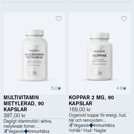
5.0
4.8
MULTIVITAMIN
KOPPAR 2 MG, 90
METYLERAD, 90
KAPSLAR
KAPSLAR
169,00 kr
397,00 kr
Organiskt koppar för energi, hud,
hår och nervsystem
Dagligt vitaminstöd i aktiva,
Vegansk
Immunhälsa
metylerade former
Hår/ Hud/ Naglar
Vegansk
Immunhälsa