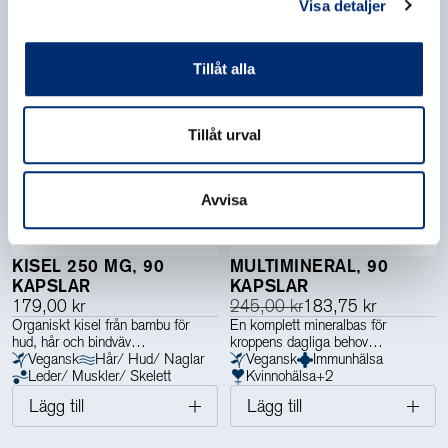
Visa detaljer
Tillåt alla
Tillåt urval
Avvisa
5.0
4.8
KISEL 250 MG, 90
MULTIMINERAL, 90
KAPSLAR
KAPSLAR
179,00 kr
245,00 kr
183,75 kr
Organiskt kisel från bambu för
En komplett mineralbas för
hud, hår och bindväv
kroppens dagliga behov
Vegansk
Hår/ Hud/ Naglar
Vegansk
Immunhälsa
Leder/ Muskler/ Skelett
Kvinnohälsa
+
2
Lägg till
Lägg till