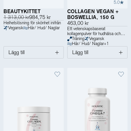
5.0
BEAUTYKITTET
COLLAGEN VEGAN +
1 313,00 kr
984,75 kr
BOSWELLIA, 150 G
Helhetslösning för skönhet inifrån
463,00 kr
Vegansk
Hår/ Hud/ Naglar
Ett vetenskapsbaserat
kollagenpulver för hudhälsa och
starka leder
Träning
Vegansk
Hår/ Hud/ Naglar
+
1
Lägg till
Lägg till