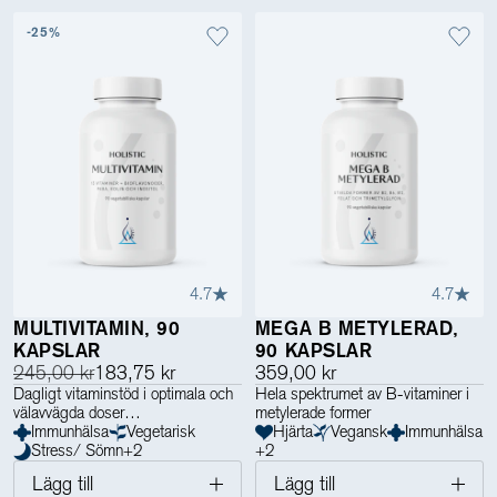
-25%
4.7
4.7
MULTIVITAMIN, 90
MEGA B METYLERAD,
KAPSLAR
90 KAPSLAR
245,00 kr
183,75 kr
359,00 kr
Dagligt vitaminstöd i optimala och
Hela spektrumet av B-vitaminer i
välavvägda doser
metylerade former
Immunhälsa
Vegetarisk
Hjärta
Vegansk
Immunhälsa
Stress/ Sömn
+
2
+
2
Lägg till
Lägg till