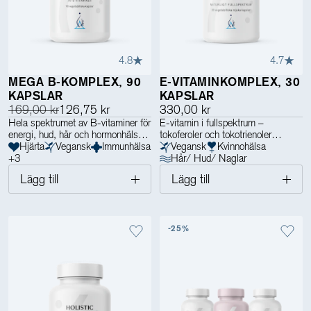
4.8
4.7
MEGA B-KOMPLEX, 90
E-VITAMINKOMPLEX, 30
KAPSLAR
KAPSLAR
169,00 kr
126,75 kr
330,00 kr
Hela spektrumet av B-vitaminer för
E-vitamin i fullspektrum –
energi, hud, hår och hormonhälsan
tokoferoler och tokotrienoler
Hjärta
Vegansk
Immunhälsa
Vegansk
Kvinnohälsa
+
3
Hår/ Hud/ Naglar
Lägg till
Lägg till
-25%