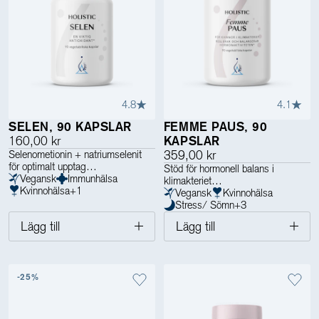
4.8
4.1
SELEN, 90 KAPSLAR
FEMME PAUS, 90
160,00 kr
KAPSLAR
Selenometionin + natriumselenit
359,00 kr
för optimalt upptag
Stöd för hormonell balans i
Vegansk
Immunhälsa
klimakteriet
Kvinnohälsa
+
1
Vegansk
Kvinnohälsa
Stress/ Sömn
+
3
Lägg till
Lägg till
-25%