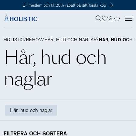
Få personliga rekommendationer – gör vårt behovstest
Inloggning krävs
För att påbörja en prenumeration hos oss så behöver du vara medlem i
Tillagd i varukorgen
Till kassan
Holistic Club. Det är helt kostnadsfritt.
HOLISTIC
/
BEHOV
/
HÅR, HUD OCH NAGLAR
/
HÅR, HUD OCH 
Hår, hud och
Behov
naglar
Kosttillskott
Kit
Hår, hud och naglar
Digitalt behovstest
FILTRERA OCH SORTERA
Hälsotester