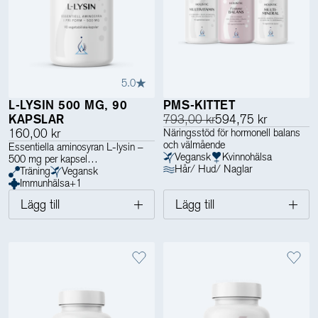
5.0
L-LYSIN 500 MG, 90
PMS-KITTET
KAPSLAR
793,00 kr
594,75 kr
160,00 kr
Näringsstöd för hormonell balans
och välmående
Essentiella aminosyran L-lysin –
Vegansk
Kvinnohälsa
500 mg per kapsel
Hår/ Hud/ Naglar
Träning
Vegansk
Immunhälsa
+
1
Lägg till
Lägg till