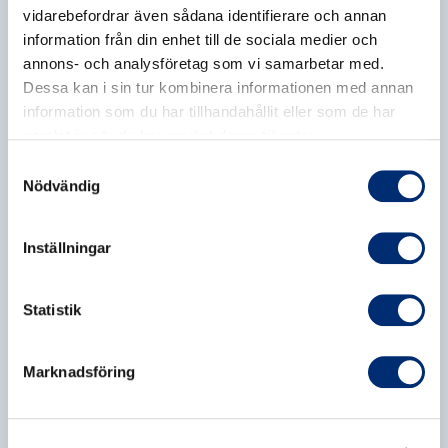
vidarebefordrar även sådana identifierare och annan
information från din enhet till de sociala medier och
annons- och analysföretag som vi samarbetar med.
Dessa kan i sin tur kombinera informationen med annan
information som du har tillhandahållit eller som de har
samlat in när du har använt deras tjänster.
Samtyckesval
Nödvändig
5.0
4.9
MSM, 200 G
ZINK 25 MG, 90
Inställningar
179,00 kr
KAPSLAR
OptiMSM® – premium MSM, en
150,00 kr
112,50 kr
byggsten i kollagen och keratin
Zink i tre lättupptagliga former –
Detox
Träning
Vegansk
+
3
Statistik
för hud, immunsystem och
hormonell balans
Vegansk
Immunhälsa
Kvinnohälsa
+
2
Marknadsföring
Lägg till
Lägg till
-25%