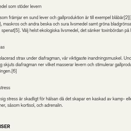
medel som stöder levern
som främjar en sund lever och gallproduktion är till exempel blåbär[2][
], maskros och andra beska och sura livsmedel samt gröna bladgröns
l spenat[5]. Välj helst ekologiska livsmedel, det sänker toxinbördan på 
das
placerad strax under diafragman, vår viktigaste inandningsmuskel. Un
g skjuts diafragman ner vilket masserar levern och stimulerar gallprod
ningen.[6]
stress
ig stress är skadligt för hälsan då det skapar en kaskad av kamp- ell
er, såsom kortisol, och adrenalin.
NSER