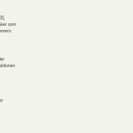
3],
aker som
levern.
der
uktionen
er