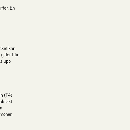
ifter. En
ycket kan
 gifter från
as upp
in (T4)
aktiskt
ra
rmoner.