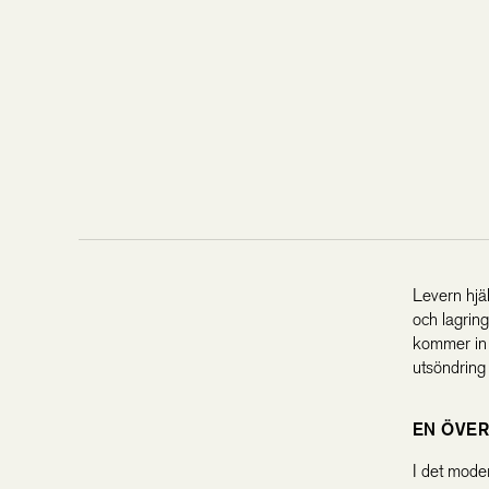
Levern hjäl
och lagrin
kommer in 
utsöndring 
EN ÖVER
I det moder