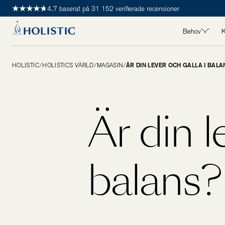
4.7 baserat på 31 152 verifierade recensioner
Behov
K
ALLA BEHO
HOLISTIC
/
HOLISTICS VÄRLD
/
MAGASIN
/
ÄR DIN LEVER OCH GALLA I BAL
Detox
Hjärta
Hår, hud & 
Är din l
Immunhälsa
Kvinnohälsa
Leder, muskl
balans?
Longevity
Maghälsa
Manshälsa
Mental häls
Stress & s