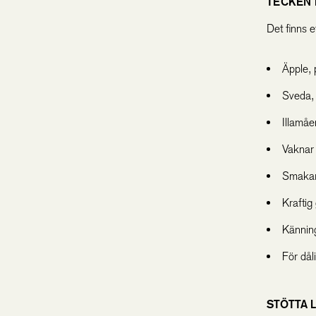
TECKEN
Det finns 
Äpple, 
Sveda, 
Illamå
Vaknar 
Smakar
Kraftig
Känning
För dål
STÖTTA 