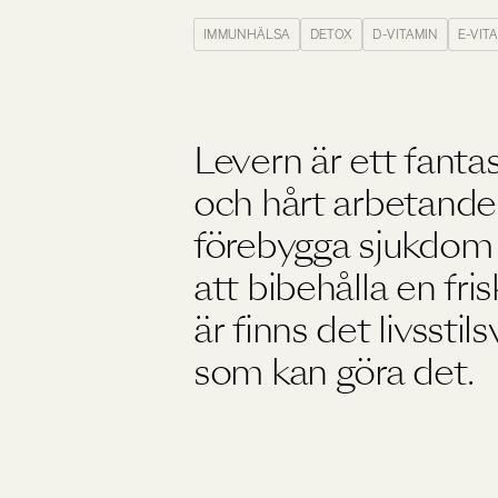
Träning
IMMUNHÄLSA
DETOX
D-VITAMIN
E-VIT
Viktkontroll
Ögon
Levern är ett fantast
och hårt arbetande 
förebygga sjukdom ä
att bibehålla en fri
är finns det livssti
som kan göra det.