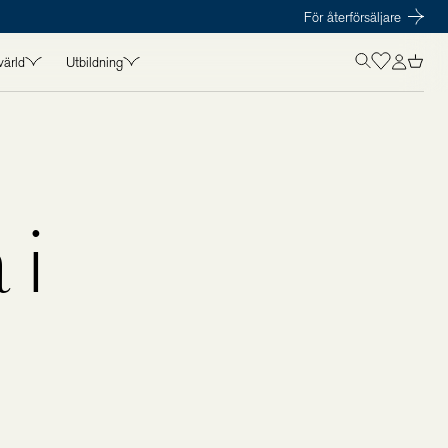
För återförsäljare
värld
Utbildning
OLISTICS VÄRLD
UTBILDNING
in
Kurser
t
Föreläsare
amarbeten
Kursmaterial
 i
s