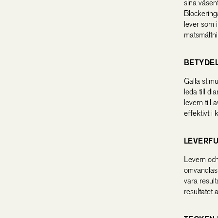
sina väsent
Blockeringa
lever som i
matsmältni
BETYDEL
Galla stimu
leda till di
levern till
effektivt i 
LEVERFU
Levern och
omvandlas t
vara resul
resultatet 