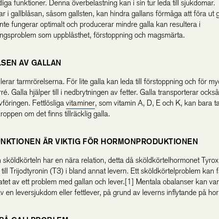
liga funktioner. Denna överbelastning kan i sin tur leda till sjukdomar.
r i gallblåsan, såsom gallsten, kan hindra gallans förmåga att föra ut g
nte fungerar optimalt och producerar mindre galla kan resultera i
ngsproblem som uppblåsthet, förstoppning och magsmärta.
SEN AV GALLAN
lerar tarmrörelserna. För lite galla kan leda till förstoppning och för m
arré. Galla hjälper till i nedbrytningen av fetter. Galla transporterar också
 avföringen. Fettlösliga
vitaminer
, som vitamin A, D, E och K, kan bara t
kroppen om det finns tillräcklig galla.
NKTIONEN ÄR VIKTIG FÖR HORMONPRODUKTIONEN
 sköldkörteln har en nära relation, detta då sköldkörtelhormonet Tyrox
ill Trijodtyronin (T3) i bland annat levern. Ett sköldkörtelproblem kan f
tatet av ett problem med gallan och lever.[1] Mentala obalanser kan va
av en leversjukdom eller fettlever, på grund av leverns inflytande på ho