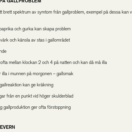
 PÅ GALLPROBLEM
ett brett spektrum av symtom från gallproblem, exempel på dessa kan v
paprika och gurka kan skapa problem
värk och känsla av stas i gallområdet
ende
ofta mellan klockan 2 och 4 på natten och kan då må illa
 illa i munnen på morgonen – gallsmak
 gallreaktion kan ge kräkning
ar från en punkt vid höger skulderblad
ig gallproduktion ger ofta förstoppning
LEVERN