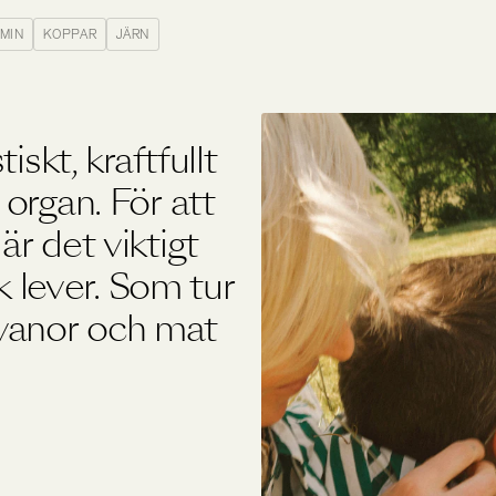
Övriga produkter
AMIN
KOPPAR
JÄRN
Outlet
iskt, kraftfullt
organ. För att
r det viktigt
sk lever. Som tur
lsvanor och mat