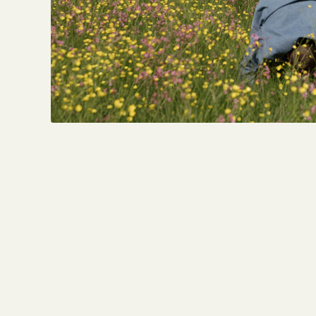
[6] https:
nutrition