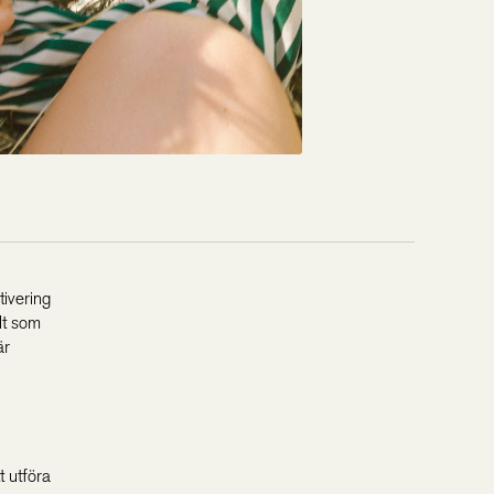
tivering
llt som
är
t utföra