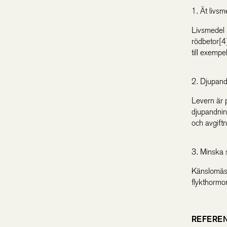
1. Ät livs
Livsmedel 
rödbetor[4
till exempe
2. Djupan
Levern är 
djupandnin
och avgift
3. Minska 
Känslomäss
flykthormon
REFERE