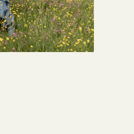
//blog.bioticsresearch.com/5-ways-to-promote-bile-production-to-opti