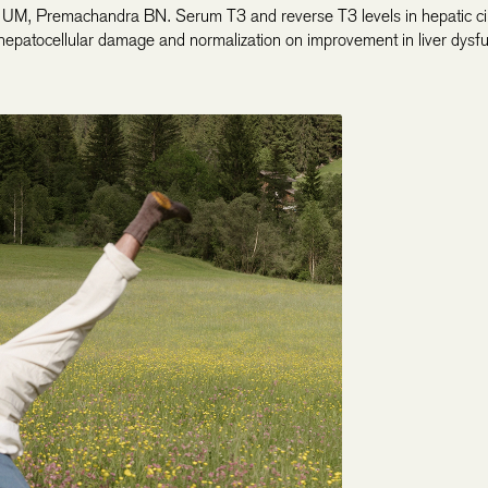
 UM, Premachandra BN. Serum T3 and reverse T3 levels in hepatic cir
o hepatocellular damage and normalization on improvement in liver dysfu
 Zhou M, Zhao X, Mu M, Cheng M. Blueberry, combined with probiotics, 
lic fatty liver disease via IL-22-mediated JAK1/STAT3/BAX signalin
 İ, Başaran-Küçükgergin C, Aydın AF, Soluk-Tekkeşin M, Olgaç V, Doğ
S, Uysal M. Blueberry treatment attenuated cirrhotic and preneoplastic
ve stress in the liver of diethylnitrosamine-treated rats. 2016.
r H, Krajka-Kuźniak V, Ignatowicz E, Adamska T, Baer-Dubowska W. E
ect of beetroot juice on DMBA-induced damage in liver and mammary g
rague-Dawley rats. 2014.
Inés Elvira-Torales, Gala Martín-Pozuelo, Rocío González-Barrio, Inma
nzález, Francisco-José Pallarés, Marina Santaella, Javier García-Alo
aría Jesús Periago-Castón. Ameliorative Effect of Spinach on Non-Alco
ase Induced in Rats by a High-Fat Diet. 2019.