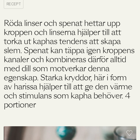
RECEPT
Holistics värld
Röda linser och spenat hettar upp
kroppen och linserna hjälper till att
torka ut kaphas tendens att skapa
Utbildning
slem. Spenat kan täppa igen kroppens
kanaler och kombineras därför alltid
För återförsäljare
med dill som motverkar denna
egenskap. Starka kryddor, här i form
av harissa hjälper till att ge den värme
och stimulans som kapha behöver. 4
portioner