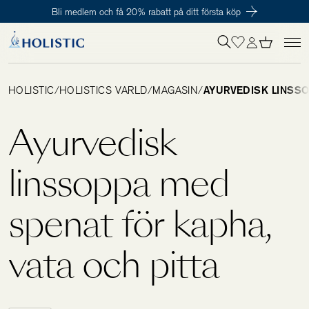
Bli medlem och få 20% rabatt på ditt första köp
Inloggning krävs
För att påbörja en prenumeration hos oss så behöver du vara medlem i
Tillagd i varukorgen
Till kassan
Holistic Club. Det är helt kostnadsfritt.
HOLISTIC
/
HOLISTICS VÄRLD
/
MAGASIN
/
AYURVEDISK LINSSO
Behov
Ayurvedisk
Kosttillskott
linssoppa med
spenat för kapha,
Kit
vata och pitta
Digitalt behovstest
Hälsotester