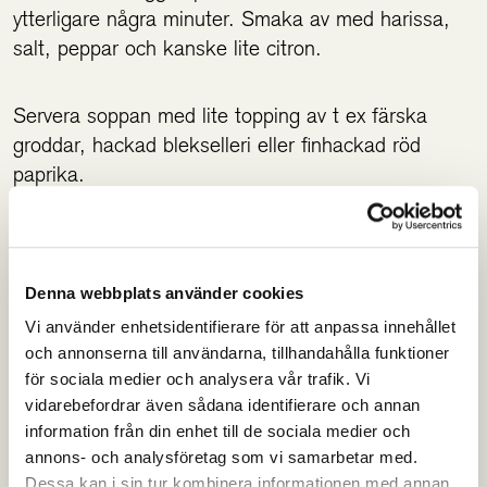
ytterligare några minuter. Smaka av med harissa,
salt, peppar och kanske lite citron.
Servera soppan med lite topping av t ex färska
groddar, hackad blekselleri eller finhackad röd
paprika.
Anpassa för vata
Tillsätt lite extra malda fänkålsfrön
Denna webbplats använder cookies
Vi använder enhetsidentifierare för att anpassa innehållet
Öka mängden olja
och annonserna till användarna, tillhandahålla funktioner
Servera med en klick yoghurt
för sociala medier och analysera vår trafik. Vi
vidarebefordrar även sådana identifierare och annan
information från din enhet till de sociala medier och
Anpassa för pitta
annons- och analysföretag som vi samarbetar med.
Dessa kan i sin tur kombinera informationen med annan