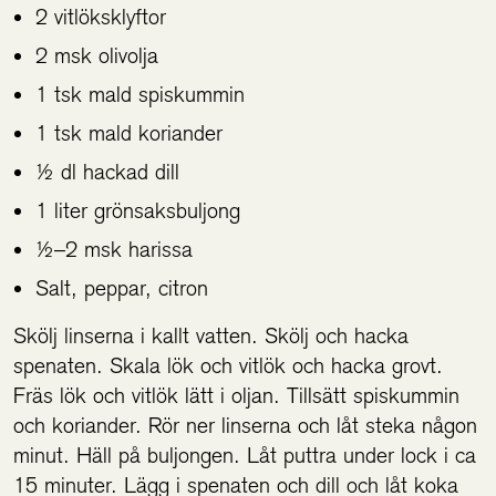
2 vitlöksklyftor
2 msk olivolja
1 tsk mald spiskummin
1 tsk mald koriander
½ dl hackad dill
1 liter grönsaksbuljong
½–2 msk harissa
Salt, peppar, citron
Skölj linserna i kallt vatten. Skölj och hacka
spenaten. Skala lök och vitlök och hacka grovt.
Fräs lök och vitlök lätt i oljan. Tillsätt spiskummin
och koriander. Rör ner linserna och låt steka någon
minut. Häll på buljongen. Låt puttra under lock i ca
15 minuter. Lägg i spenaten och dill och låt koka