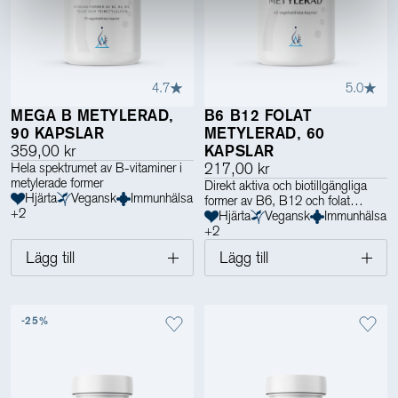
4.7
5.0
MEGA B METYLERAD,
B6 B12 FOLAT
90 KAPSLAR
METYLERAD, 60
359,00 kr
KAPSLAR
Hela spektrumet av B-vitaminer i
217,00 kr
metylerade former
Direkt aktiva och biotillgängliga
Hjärta
Vegansk
Immunhälsa
former av B6, B12 och folat
+
2
Hjärta
Vegansk
Immunhälsa
+
2
Lägg till
Lägg till
-25%