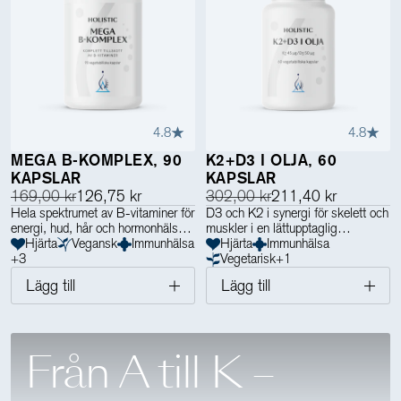
4.8
4.8
MEGA B-KOMPLEX, 90
K2+D3 I OLJA, 60
KAPSLAR
KAPSLAR
169,00 kr
126,75 kr
302,00 kr
211,40 kr
Hela spektrumet av B-vitaminer för
D3 och K2 i synergi för skelett och
energi, hud, hår och hormonhälsan
muskler i en lättupptaglig
Hjärta
Vegansk
Immunhälsa
oljebaserad kapsel
Hjärta
Immunhälsa
+
3
Vegetarisk
+
1
Lägg till
Lägg till
Från A till K –