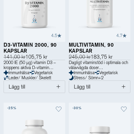
4.5
4.7
D3-VITAMIN 2000, 90
MULTIVITAMIN, 90
KAPSLAR
KAPSLAR
141,00 kr
105,75 kr
245,00 kr
183,75 kr
2000 IE (50 µg) vitamin D3 –
Dagligt vitaminstöd i optimala och
kroppens aktiva D-vitamin
välavvägda doser
Immunhälsa
Vegetarisk
Immunhälsa
Vegetarisk
Leder/ Muskler/ Skelett
Stress/ Sömn
+
2
Lägg till
Lägg till
-25%
-30%