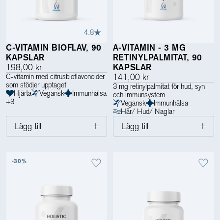
4.8
C-VITAMIN BIOFLAV, 90
A-VITAMIN - 3 MG
KAPSLAR
RETINYLPALMITAT, 90
198,00 kr
KAPSLAR
C-vitamin med citrusbioflavonoider
141,00 kr
som stödjer upptaget
3 mg retinylpalmitat för hud, syn
Hjärta
Vegansk
Immunhälsa
och immunsystem
+
3
Vegansk
Immunhälsa
Hår/ Hud/ Naglar
Lägg till
Lägg till
-30%