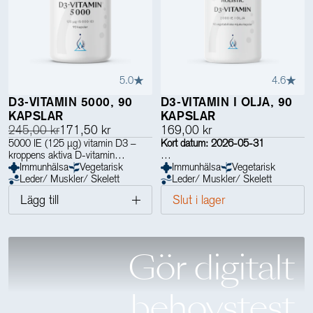
5.0
4.6
D3-VITAMIN 5000, 90
D3-VITAMIN I OLJA, 90
KAPSLAR
KAPSLAR
245,00 kr
171,50 kr
169,00 kr
5000 IE (125 µg) vitamin D3 –
Kort datum: 2026-05-31
kroppens aktiva D-vitamin
Immunhälsa
Vegetarisk
2000 IE (50 µg) vitamin D3 –
Immunhälsa
Vegetarisk
Leder/ Muskler/ Skelett
upplöst i ekologisk kokosolja
Leder/ Muskler/ Skelett
Lägg till
Slut i lager
Gör digitalt
behovstest