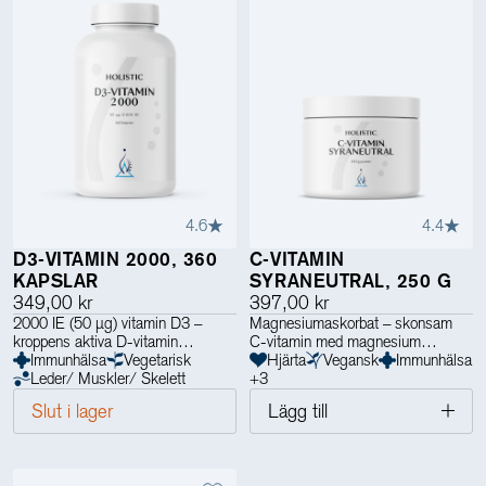
4.6
4.4
D3-VITAMIN 2000, 360
C-VITAMIN
KAPSLAR
SYRANEUTRAL, 250 G
349,00 kr
397,00 kr
2000 IE (50 µg) vitamin D3 –
Magnesiumaskorbat – skonsam
kroppens aktiva D-vitamin
C-vitamin med magnesium
Immunhälsa
Vegetarisk
Hjärta
Vegansk
Immunhälsa
Leder/ Muskler/ Skelett
+
3
Slut i lager
Lägg till