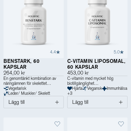
4.4
5.0
BENSTARK, 60
C-VITAMIN LIPOSOMAL,
KAPSLAR
60 KAPSLAR
264,00 kr
453,00 kr
En genomtänkt kombination av
C-vitamin med mycket hög
näringämnen för skelettet
biotillgänglighet
Vegetarisk
Hjärta
Vegansk
Immunhälsa
Leder/ Muskler/ Skelett
+
3
Lägg till
Lägg till