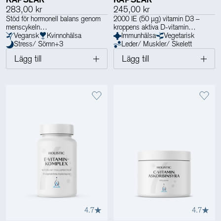
283,00 kr
245,00 kr
Stöd för hormonell balans genom
2000 IE (50 µg) vitamin D3 –
menscykeln
kroppens aktiva D-vitamin
Vegansk
Kvinnohälsa
Immunhälsa
Vegetarisk
Stress/ Sömn
+
3
Leder/ Muskler/ Skelett
Lägg till
Lägg till
4.7
4.7