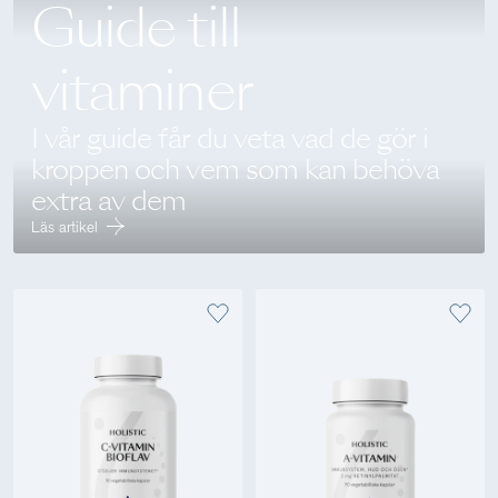
Guide till
vitaminer
I vår guide får du veta vad de gör i
kroppen och vem som kan behöva
extra av dem
Läs artikel