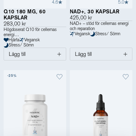
4.6
5.0
Q10 180 MG, 60
NAD+, 30 KAPSLAR
KAPSLAR
425,00 kr
283,00 kr
NAD+ – stöd för cellernas energi
och reparation
Högdoserat Q10 för cellernas
Vegansk
Stress/ Sömn
energi
Hjärta
Vegansk
Stress/ Sömn
Lägg till
Lägg till
-25%