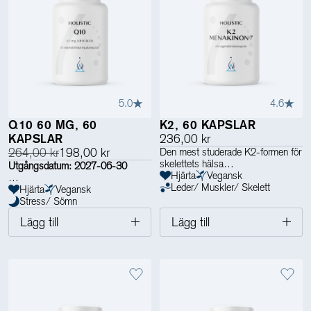
5.0
4.6
Q10 60 MG, 60
K2, 60 KAPSLAR
KAPSLAR
236,00 kr
264,00 kr
198,00 kr
Den mest studerade K2-formen för
skelettets hälsa
Utgångsdatum: 2027-06-30
Hjärta
Vegansk
Leder/ Muskler/ Skelett
60 mg Q10 från Kaneka för energi
Hjärta
Vegansk
på cellnivå
Stress/ Sömn
Lägg till
Lägg till