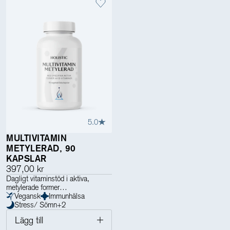
5.0
MULTIVITAMIN
METYLERAD, 90
KAPSLAR
397,00 kr
Dagligt vitaminstöd i aktiva,
metylerade former
Vegansk
Immunhälsa
Stress/ Sömn
+
2
Lägg till