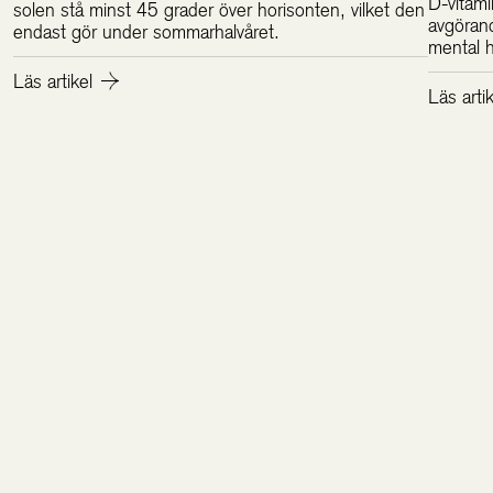
D-vitam
solen stå minst 45 grader över horisonten, vilket den
avgörand
endast gör under sommarhalvåret.
mental h
Läs artikel
Läs arti