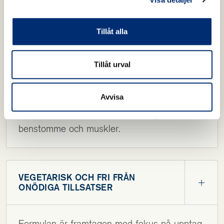
Holistic D3-vitamin 5000 innehåller
kolekalciferol, som bildas i huden vid sol.
Tillåt alla
Tillåt urval
BIDRAR TILL IMMUNSYSTEM,
MUSKLER OCH BENSTOMME
Avvisa
Vitamin D bidrar till immunförsvar,
benstomme och muskler.
VEGETARISK OCH FRI FRÅN
ONÖDIGA TILLSATSER
Formulan är framtagen med fokus på upptag