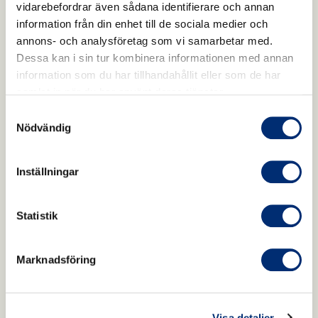
Holistic D3-
vidarebefordrar även sådana identifierare och annan
att lättare dosera produkten och inte för att
information från din enhet till de sociala medier och
skydda bakterierna.
annons- och analysföretag som vi samarbetar med.
vitamin 5000
Dessa kan i sin tur kombinera informationen med annan
information som du har tillhandahållit eller som de har
samlat in när du har använt deras tjänster.
Vårt D3‑tillskott är utvecklat för
Samtyckesval
att ge kroppen en biotillgänglig
Nödvändig
form av vitamin D – för
Inställningar
immunförsvar, muskler och
skelett
Statistik
5000 IE D3 I NATURLIG FORM –
Marknadsföring
SAMMA SOM KROPPEN SJÄLV
BILDAR
Visa detaljer