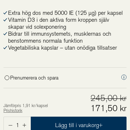
Extra hög dos med 5000 IE (125 µg) per kapsel
Vitamin D3 i den aktiva form kroppen själv
skapar vid solexponering
Bidrar till immunsystemets, musklernas och
benstommens normala funktion
Vegetabiliska kapslar – utan onödiga tillsatser
Prenumerera och spara
245,00 kr
Jämförpris 1,91 kr/kapsel
171,50 kr
Prishistorik
Lägsta pris de 30 senaste dagarna är
171,50 kr
1
Lägg till i varukorg