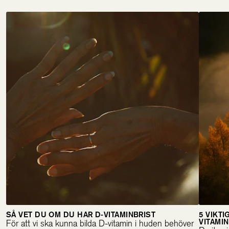
SÅ VET DU OM DU HAR D-VITAMINBRIST
5 VIKTI
VITAMIN
För att vi ska kunna bilda D-vitamin i huden behöver