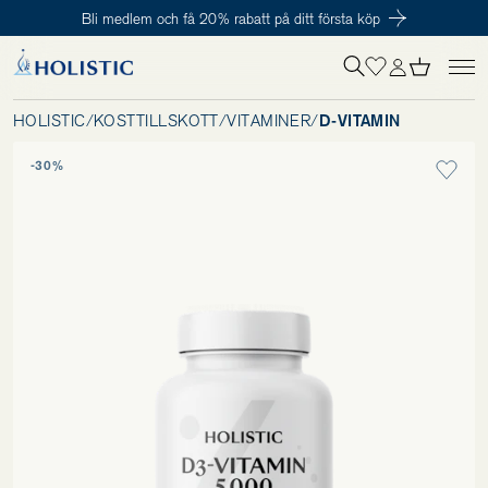
Bli medlem och få 20% rabatt på ditt första köp
Inloggning krävs
För att påbörja en prenumeration hos oss så behöver du vara medlem i
Tillagd i varukorgen
Till kassan
Holistic Club. Det är helt kostnadsfritt.
HOLISTIC
/
KOSTTILLSKOTT
/
VITAMINER
/
D-VITAMIN
-30%
Behov
Kosttillskott
Kit
Digitalt behovstest
Hälsotester