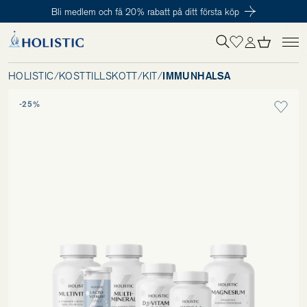
Bli medlem och få 20% rabatt på ditt första köp
Inloggning krävs
För att påbörja en prenumeration hos oss så behöver du vara medlem i
Tillagd i varukorgen
Till kassan
Holistic Club. Det är helt kostnadsfritt.
HOLISTIC
/
KOSTTILLSKOTT
/
KIT
/
IMMUNHÄLSA
-25%
Behov
Kosttillskott
Kit
Digitalt behovstest
Hälsotester