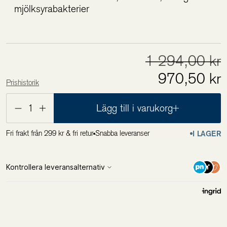
mjölksyrabakterier
1 294,00 kr
970,50 kr
Prishistorik
Lägsta pris de 30 senaste dagarna är
970,50 kr
1
Lägg till i varukorg
Fri frakt från 299 kr & fri retur
Snabba leveranser
I LAGER