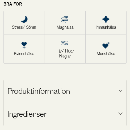
BRA FÖR
Stress/ Sömn
Maghälsa
Immunhälsa
Hår/ Hud/
Kvinnohälsa
Manshälsa
Naglar
Produktinformation
Säkra ditt näringsintag med omfattande,
Ingredienser
högkvalitativ näring. Vårt favoritkit är en perfekt
present eller julklapp – både till dig själv eller