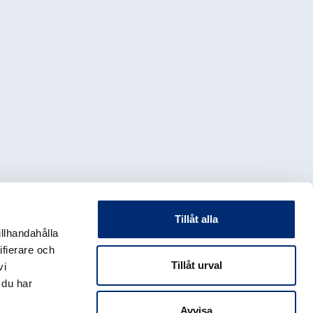
Tillåt alla
illhandahålla
ifierare och
Tillåt urval
vi
 du har
Avvisa