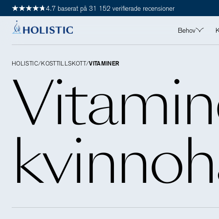
4.7 baserat på 31 152 verifierade recensioner
Behov
K
ALLA BEHO
HOLISTIC
Vitamin
/
KOSTTILLSKOTT
/
VITAMINER
Detox
Hjärta
Hår, hud & 
Immunhälsa
kvinnoh
Kvinnohälsa
Leder, muskl
Longevity
Maghälsa
Manshälsa
Mental häls
Stress & s