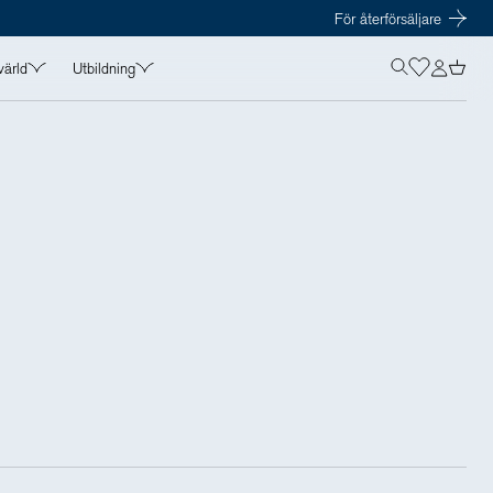
För återförsäljare
värld
Utbildning
OLISTICS VÄRLD
UTBILDNING
in
Kurser
t
Föreläsare
amarbeten
Kursmaterial
s