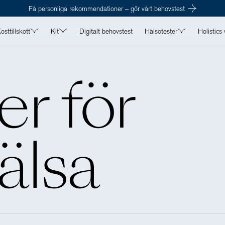
Få personliga rekommendationer – gör vårt behovstest
osttillskott
Kit
Digitalt behovstest
Hälsotester
Holistics 
V
ALLA KOSTTILLSKOTT
ALLA KIT
ALLA HÄLSOTESTER
TILL H
er
för
Kampanjer
Detox
Hormontester
Magas
Antioxidanter
Hår, hud och naglar
Mag- & tarmtester
Podcas
naglar
Enzymer
Immunhälsa
Näringstester
Våra s
Mineraler
Kvinnohälsa
Boka tid
Om os
älsa
Multiprodukter
Maghälsa
er & skelett
Omega-3 & fettsyror
Manshälsa
Pro, pre- & postbiotika
Mental hälsa och styrka
Proteiner & prestationshöjare
Stress och sömn
Superfoods
Träning
a
Vitaminer
ömn
Örter, svampar & växtextrakt