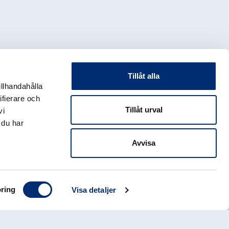
Tillåt alla
illhandahålla
ifierare och
Tillåt urval
vi
 du har
Avvisa
ring
Visa detaljer