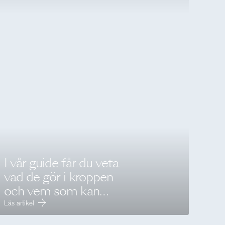
I vår guide får du veta
vad de gör i kroppen
och vem som kan
behöva extra av dem
Läs artikel